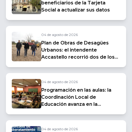
beneficiarios de la Tarjeta
Social a actualizar sus datos
04 de agosto de 2026
Plan de Obras de Desagües
Urbanos: el intendente
Accastello recorrió dos de los
sectores donde ya comenzaron
las tareas
04 de agosto de 2026
Programación en las aulas: la
Coordinación Local de
Educación avanza en la
implementación de la
plataforma "Creativos Digitales"
en las escuelas
04 de agosto de 2026