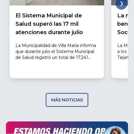
El Sistema Municipal de
La mu
Salud superó las 17 mil
benefi
atenciones durante julio
Social
La Municipalidad de Villa María informa
La Munic
que durante julio el Sistema Municipal
a los ti
de Salud registró un total de 17.241
Tarjeta 
atenciones realizadas en la Asistencia
el proc
Pública, la red de Centros de Atención
actualiz
Primaria de la Salud (CAPS), el Servicio
contact
de Emergencias 107VM y los demás
objetivo
dispositivos sanitarios municipales.
oficiale
suspens
prestaci
MÁS NOTICIAS