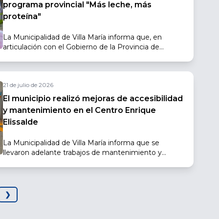
programa provincial "Más leche, más
proteína"
La Municipalidad de Villa María informa que, en
articulación con el Gobierno de la Provincia de
Córdoba, brinda acompañamiento para la inscripción
al programa "Más Leche, Más Proteína", una iniciativa
destinada a garantizar el acceso a leche fortificada y
21 de julio de 2026
leche entera para lactantes, niñas y niños.
El municipio realizó mejoras de accesibilidad
y mantenimiento en el Centro Enrique
Elissalde
La Municipalidad de Villa María informa que se
llevaron adelante trabajos de mantenimiento y
mejoras en el ingreso del Centro Enrique Elissalde,
con el objetivo de optimizar las condiciones de
accesibilidad y circulación para quienes concurren
diariamente al lugar.
❯