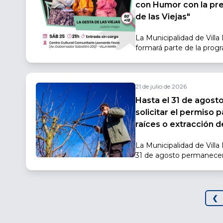
con Humor con la pr
de las Viejas"
La Municipalidad de Villa
formará parte de la progr
Pensar con Humor, inicia
Gobierno de la Provincia
sedes en distintos puntos 
21 de julio de 2026
acercar propuestas escéni
Hasta el 31 de agost
solicitar el permiso 
raíces o extracción d
La Municipalidad de Villa
31 de agosto permanecerá
solicitar permisos de poda
extracción de árboles ub
espacios públicos.
❮