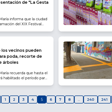
esentación de "La Gesta
 María informa que la ciudad
amación del XIX Festival
tiva impulsada por el
 de Córdoba que tendrá
del territorio provincial para
cas al público.
o los vecinos pueden
para poda, recorte de
e árboles
 María recuerda que hasta el
 habilitado el período para
, recorte de raíces y
icados en veredas y demás
1
2
3
4
5
6
7
8
…
240
241