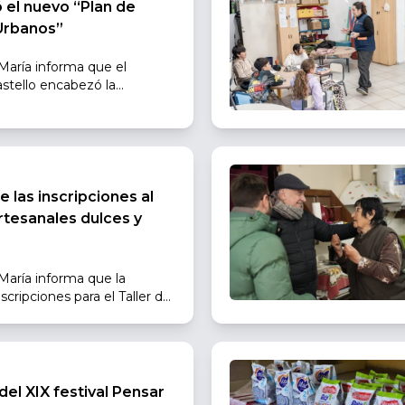
 el nuevo “Plan de
Urbanos”
 María informa que el
stello encabezó la
e Obras de Desagües
estinada a prevenir posibles
oluciones concretas a los
a de la infraestructura
lecerá la capacidad de
limáticos y generará
e las inscripciones al
rectos para todos los barrios
rtesanales dulces y
 María informa que la
scripciones para el Taller de
as Artesanales y Seguras,
 a quienes deseen
 sobre la elaboración
, preservando sus sabores,
del XIX festival Pensar