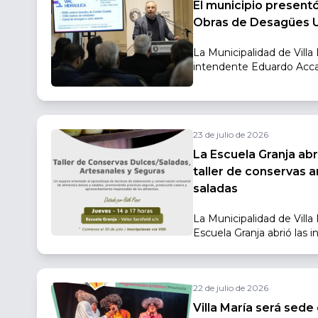
El municipio presentó
Obras de Desagües 
La Municipalidad de Villa
intendente Eduardo Acca
presentación del Plan d
Urbanos, una iniciativa d
anegamientos y brindar s
vecinos mediante la mejor
23 de julio de 2026
hídrica. El proyecto forta
respuesta ante eventos c
La Escuela Granja abr
beneficios directos e indi
taller de conservas a
de la ciudad.
saladas
La Municipalidad de Villa
Escuela Granja abrió las in
Conservas Dulces y Salad
una propuesta destinada
incorporar conocimientos
22 de julio de 2026
responsable de alimentos
nutrientes y calidad.
Villa María será sede 