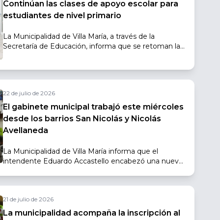
Continúan las clases de apoyo escolar para
estudiantes de nivel primario
La Municipalidad de Villa María, a través de la
Secretaría de Educación, informa que se retoman las
clases del Programa de Apoyo Escolar, que tiene por
objetivo acompañar las trayectorias educativas de
niños del nivel primario, fortalecer los aprendizajes y
brindar herramientas para el estudio.
22 de julio de 2026
El gabinete municipal trabajó este miércoles
desde los barrios San Nicolás y Nicolás
Avellaneda
La Municipalidad de Villa María informa que el
intendente Eduardo Accastello encabezó una nueva
jornada de trabajo de cercanía en los barrios San
Nicolás y Nicolás Avellaneda, en el marco del
Gabinete Ampliado en los Barrios, que
21 de julio de 2026
anteriormente se desarrolló en Las Playas, Los
Olmos y San Martín.
La municipalidad acompaña la inscripción al