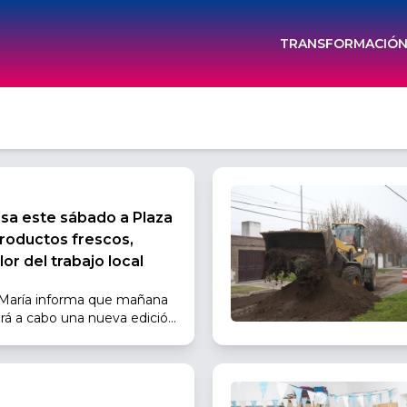
TRANSFORMACIÓN 
esa este sábado a Plaza
roductos frescos,
lor del trabajo local
a María informa que mañana
vará a cabo una nueva edición
za Independencia, frente al
 a 13:30 horas.