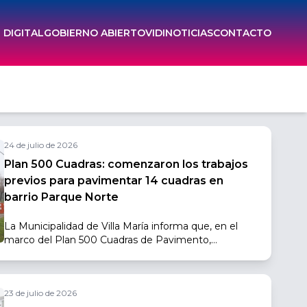
DIGITAL
GOBIERNO ABIERTO
VIDI
NOTICIAS
CONTACTO
24 de julio de 2026
Plan 500 Cuadras: comenzaron los trabajos
previos para pavimentar 14 cuadras en
barrio Parque Norte
La Municipalidad de Villa María informa que, en el
marco del Plan 500 Cuadras de Pavimento,
comenzaron las tareas preliminares para la
pavimentación de 14 cuadras en barrio Parque Norte,
donde actualmente se llevan adelante trabajos de
23 de julio de 2026
movimiento de suelo y preparación de base.