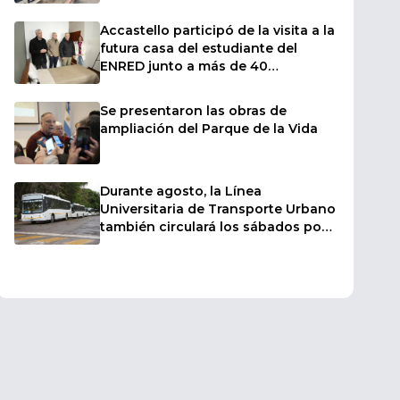
sectores afectados por las fuertes
ráfagas de viento
Accastello participó de la visita a la
futura casa del estudiante del
ENRED junto a más de 40
intendentes
Se presentaron las obras de
ampliación del Parque de la Vida
Durante agosto, la Línea
Universitaria de Transporte Urbano
también circulará los sábados por
el inicio de los cursillos de ingreso